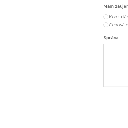
Mám záuje
Konzultá
Cenová 
Správa